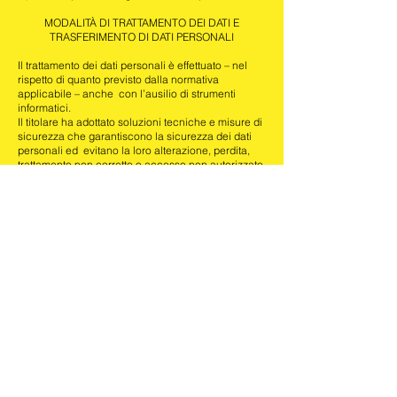
MODALITÀ DI TRATTAMENTO DEI DATI E
TRASFERIMENTO DI DATI PERSONALI
Il trattamento dei dati personali è effettuato – nel
rispetto di quanto previsto dalla normativa
applicabile – anche con l’ausilio di strumenti
informatici.
Il titolare ha adottato soluzioni tecniche e misure di
sicurezza che garantiscono la sicurezza dei dati
personali ed evitano la loro alterazione, perdita,
trattamento non corretto o accesso non autorizzato.
DURATA DEL TRATTAMENTO E CONSERVAZIONE
I dati forniti saranno trattati e conservati per il
periodo strettamente necessario al perseguimento
delle finalità sopra dichiarate. È fatta salva la
conservazione per un periodo superiore in
relazione richieste della pubblica autorità o in
relazione ad esigenze connesse all’esercizio del
diritto di difesa in caso di controversie. I dati
personali trattati per il Soft Spam saranno
conservati fino a quando non ti opporrai a tale
trattamento attraverso il link presente in fondo a
ciascuna delle e-mail del Soft Spam.
DIRITTI DELL’INTERESSATO