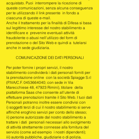
acquistato. Puoi interrompere la ricezione di
queste comunicazioni, senza alcuna conseguenza
per te utilizzando il link presente in fondo a
ciascuna di queste e-mail.
Anche il trattamento per la finalità di Difesa si basa
sul legittimo interesse del nostro stabilimento a
identificare e prevenire eventuali attività
fraudolente o abusi nell’utilizzo del form di
prenotazione o del Sito Web e quindi a tutelarsi
anche in sede giudiziaria.
COMUNICAZIONE DEI DATI PERSONALI
Per poter fornire i propri servizi, il nostro
stabilimento condividerà i dati personali forniti per
la prenotazione online con la società Spiagge S.r.l
(P.IVA/C.F.
0453664040
; con sede in Via
Marecchiese 48, 47923 Rimini), titolare della
piattaforma Saas che consente all’utente di
effettuare prenotazioni tramite il Sito Web. I tuoi dati
Personali potranno inoltre essere condivisi con
i) soggetti terzi di cui il nostro stabilimento si serve
affinché eroghino servizi per conto dello stesso;
ii) persone autorizzate dal nostro stabilimento a
trattare i dati personali necessari allo svolgimento
di attività strettamente connesse alla fornitura del
servizio (come ad esempio i nostri dipendenti);
iii) autorità pubbliche, giudiziarie o di polizia.