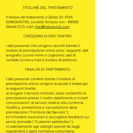
TITOLARE DEL TRATTAMENTO
Il titolare del trattamento è Globo Srl, P.IVA
00962640793
, Località Torrazzo snc - 88069
Stalettì (CZ), mail:
mail@rebusclub.com
.
CATEGORIA DI DATI TRATTATI
I dati personali che vengono raccolti tramite il
modulo di prenotazione online sono i seguenti:
dati
anagrafici (come nome e cognome);
dati di
contatto (come e-mail e numero di telefono).
FINALITÀ DI TRATTAMENTO
I dati personali conferiti tramite il modulo di
prenotazione online vengono acquisiti e trattati per
le seguenti finalità:
a) erogare il servizio richiesto, ossia consentire la
prenotazione presso il nostro stabilimento e inviarti
comunicazioni di servizio relative alla conferma,
modifica, promemoria e cancellazione della
prenotazione (“Fornitura del Servizio”);
b) richiedere recensioni e raccogliere feedback sui
servizi prenotati (“Customer satisfaction”);
c) adempimento agli obblighi previsti da leggi,
regolamenti e dalla normativa comunitaria